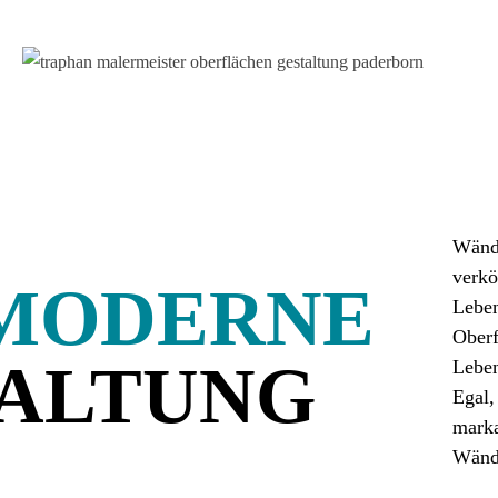
Wände
verkö
 MODERNE
Leben
Oberf
ALTUNG
Leben
Egal,
marka
Wände