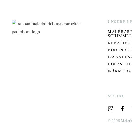
UNSERE L
MALERARB
SCHIMMEL
KREATIVE
BODENBEL
FASSADEN
HOLZSCHU
WÄRMEDÄ
SOCIAL
©
2026
Malerb