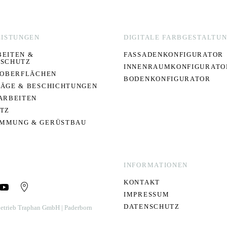
EISTUNGEN
DIGITALE FARBGESTALTU
EITEN &
FASSADENKONFIGURATOR
SCHUTZ
INNENRAUMKONFIGURATO
 OBERFLÄCHEN
BODENKONFIGURATOR
ÄGE & BESCHICHTUNGEN
ARBEITEN
TZ
MMUNG & GERÜSTBAU
INFORMATIONEN
KONTAKT
IMPRESSUM
DATENSCHUTZ
etrieb Traphan GmbH | Paderborn